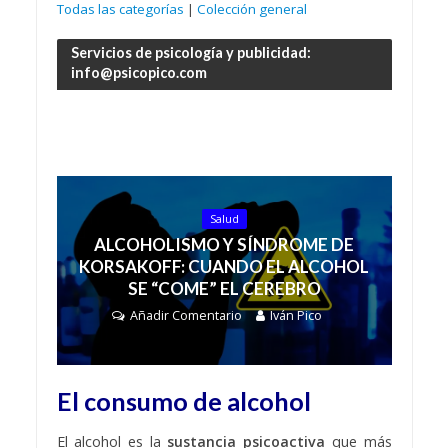
Todas las categorías
|
Colección general
Servicios de psicología y publicidad:
info@psicopico.com
Salud
ALCOHOLISMO Y SÍNDROME DE
KORSAKOFF: CUANDO EL ALCOHOL
SE “COME” EL CEREBRO
Añadir Comentario
Iván Pico
El consumo de alcohol
El alcohol es la
sustancia psicoactiva
que más