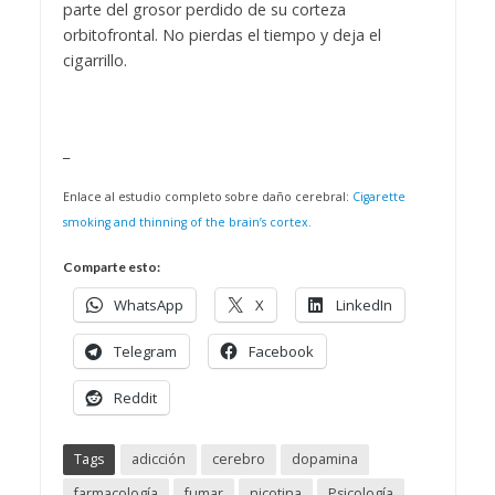
parte del grosor perdido de su corteza
orbitofrontal. No pierdas el tiempo y deja el
cigarrillo.
_
Enlace al estudio completo sobre daño cerebral:
Cigarette
smoking and thinning of the brain’s cortex.
Comparte esto:
WhatsApp
X
LinkedIn
Telegram
Facebook
Reddit
Tags
adicción
cerebro
dopamina
farmacología
fumar
nicotina
Psicología