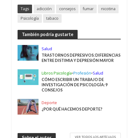
Tags
adicción
consejos
fumar
nicotina
Psicología
tabaco
También podría gustarte
Salud
TRASTORNOS DEPRESIVOS: DIFERENCIAS
ENTRE DISTIMIA Y DEPRESIÓN MAYOR
Libros Psicología
•
Profesión
•
Salud
CÓMO ESCRIBIR UN TRABAJO DE
INVESTIGACIÓN DE PSICOLOGÍA: 9
CONSEJOS
Deporte
¿POR QUÉ HACEMOS DEPORTE?
VER TODOS LOS ARTÍCULOS
Sobre el autor