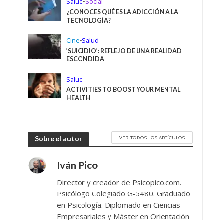
Salud
•
Social
¿CONOCES QUÉ ES LA ADICCIÓN A LA
TECNOLOGÍA?
Cine
•
Salud
’SUICIDIO’: REFLEJO DE UNA REALIDAD
ESCONDIDA
Salud
ACTIVITIES TO BOOST YOUR MENTAL
HEALTH
VER TODOS LOS ARTÍCULOS
Sobre el autor
Iván Pico
Director y creador de Psicopico.com.
Psicólogo Colegiado G-5480. Graduado
en Psicología. Diplomado en Ciencias
Empresariales y Máster en Orientación