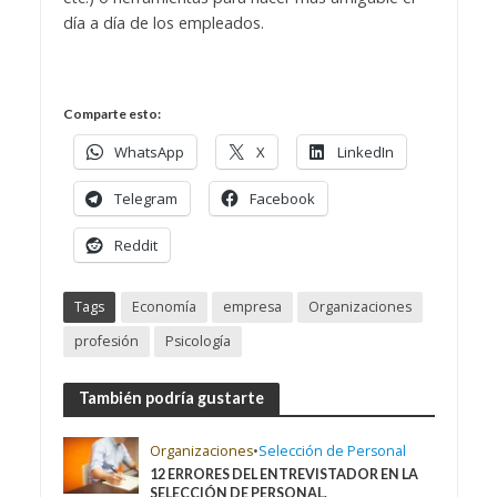
día a día de los empleados.
Comparte esto:
WhatsApp
X
LinkedIn
Telegram
Facebook
Reddit
Tags
Economía
empresa
Organizaciones
profesión
Psicología
También podría gustarte
Organizaciones
•
Selección de Personal
12 ERRORES DEL ENTREVISTADOR EN LA
SELECCIÓN DE PERSONAL.