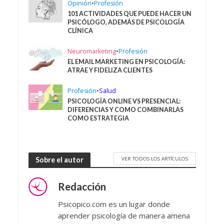
Opinión
•
Profesión
101 ACTIVIDADES QUE PUEDE HACER UN
PSICÓLOGO, ADEMÁS DE PSICOLOGÍA
CLÍNICA
Neuromarketing
•
Profesión
EL EMAIL MARKETING EN PSICOLOGÍA:
ATRAE Y FIDELIZA CLIENTES
Profesión
•
Salud
PSICOLOGÍA ONLINE VS PRESENCIAL:
DIFERENCIAS Y COMO COMBINARLAS
COMO ESTRATEGIA
VER TODOS LOS ARTÍCULOS
Sobre el autor
Redacción
Psicopico.com es un lugar donde
aprender psicología de manera amena