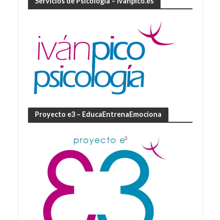
Servicios de Psicología – ivanpico.es
Proyecto e3 – EducaEntrenaEmociona