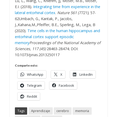
Lu, L., Wang, C., Knierim, JJ, Moser, M.B., Moser,
E.I. (2018).
Integrating time from experience in the
lateral entorhinal cortex
.
Nature 561 (7721)
, 57-
62
Umbach, G., Kantak, P., Jacobs,
J.,Kahana,M.,Pfeiffer, B.E., Sperling, M., Lega, B
(2020).
Time cells in the human hippocampus and
entorhinal cortex support episodic
memory
Proceedings of the National Academy of
Sciences, 117 (45)
28463-28474; DOI:
10.1073/pnas.2013250117
Comparte esto:
WhatsApp
X
LinkedIn
Telegram
Facebook
Reddit
Tags
Aprendizaje
cerebro
memoria