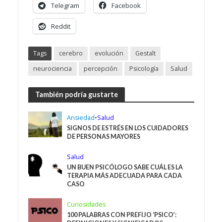
Telegram
Facebook
Reddit
Tags
cerebro
evolución
Gestalt
neurociencia
percepción
Psicología
Salud
También podría gustarte
Ansiedad
•
Salud
SIGNOS DE ESTRÉS EN LOS CUIDADORES
DE PERSONAS MAYORES
Salud
UN BUEN PSICÓLOGO SABE CUÁL ES LA
TERAPIA MÁS ADECUADA PARA CADA
CASO
Curiosidades
100 PALABRAS CON PREFIJO ‘PSICO’: