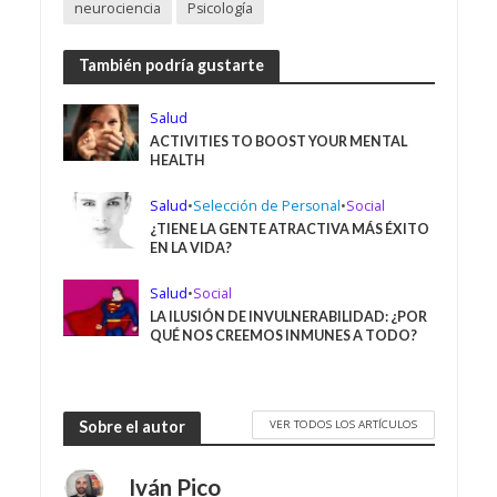
neurociencia
Psicología
También podría gustarte
Salud
ACTIVITIES TO BOOST YOUR MENTAL
HEALTH
Salud
•
Selección de Personal
•
Social
¿TIENE LA GENTE ATRACTIVA MÁS ÉXITO
EN LA VIDA?
Salud
•
Social
LA ILUSIÓN DE INVULNERABILIDAD: ¿POR
QUÉ NOS CREEMOS INMUNES A TODO?
VER TODOS LOS ARTÍCULOS
Sobre el autor
Iván Pico