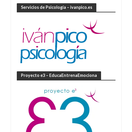
Servicios de Psicología – ivanpico.es
Proyecto e3 – EducaEntrenaEmociona