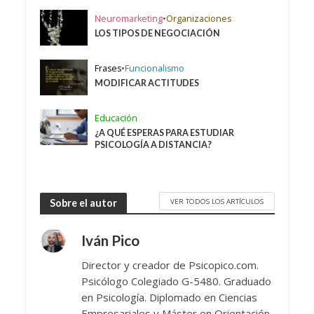
Neuromarketing
•
Organizaciones
LOS TIPOS DE NEGOCIACIÓN
Frases
•
Funcionalismo
MODIFICAR ACTITUDES
Educación
¿A QUÉ ESPERAS PARA ESTUDIAR
PSICOLOGÍA A DISTANCIA?
VER TODOS LOS ARTÍCULOS
Sobre el autor
Iván Pico
Director y creador de Psicopico.com.
Psicólogo Colegiado G-5480. Graduado
en Psicología. Diplomado en Ciencias
Empresariales y Máster en Orientación