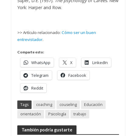
Super, D.E. (1957).
The psychology of Carees
. New
York: Harper and Row.
>> Artículo relacionado:
Cómo ser un buen
entrevistador
.
Comparte esto:
WhatsApp
X
LinkedIn
Telegram
Facebook
Reddit
Tags
coaching
couseling
Educación
orientación
Psicología
trabajo
También podría gustarte