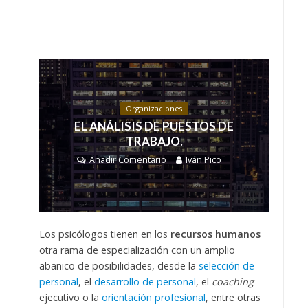
Organizaciones
EL ANÁLISIS DE PUESTOS DE
TRABAJO.
Añadir Comentario
Iván Pico
Los psicólogos tienen en los
recursos humanos
otra rama de especialización con un amplio
abanico de posibilidades, desde la
selección de
personal
, el
desarrollo de personal
, el
coaching
ejecutivo o la
orientación profesional
, entre otras