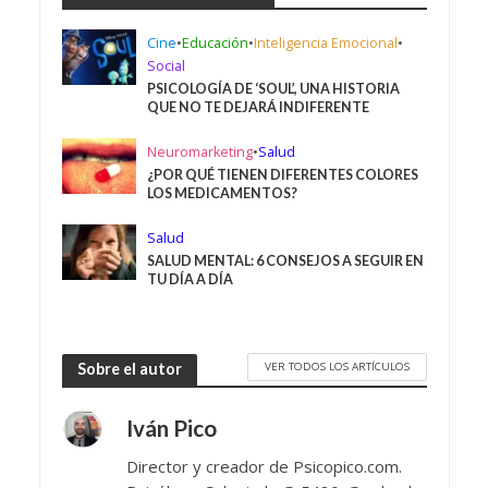
Cine
•
Educación
•
Inteligencia Emocional
•
Social
PSICOLOGÍA DE ‘SOUL’, UNA HISTORIA
QUE NO TE DEJARÁ INDIFERENTE
Neuromarketing
•
Salud
¿POR QUÉ TIENEN DIFERENTES COLORES
LOS MEDICAMENTOS?
Salud
SALUD MENTAL: 6 CONSEJOS A SEGUIR EN
TU DÍA A DÍA
VER TODOS LOS ARTÍCULOS
Sobre el autor
Iván Pico
Director y creador de Psicopico.com.