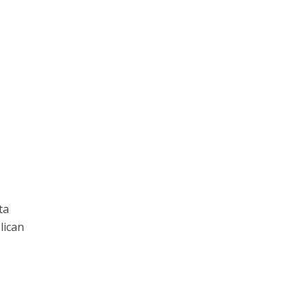
ta
lican