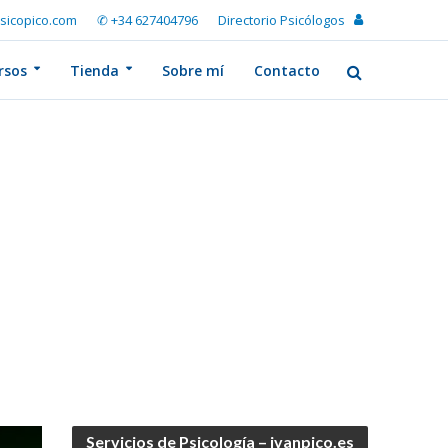
sicopico.com
✆ +34 627404796
Directorio Psicólogos
rsos
Tienda
Sobre mí
Contacto
Servicios de Psicología – ivanpico.es