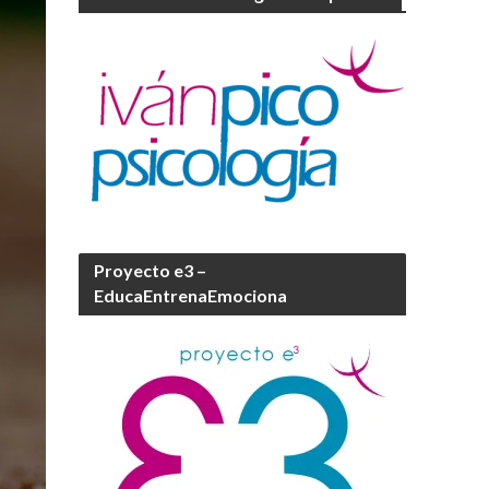
Proyecto e3 –
EducaEntrenaEmociona