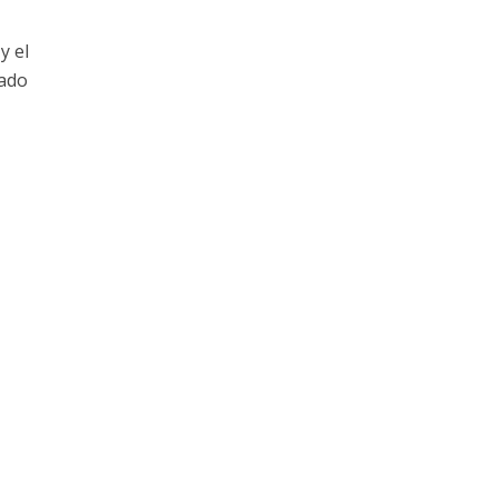
y el
rado