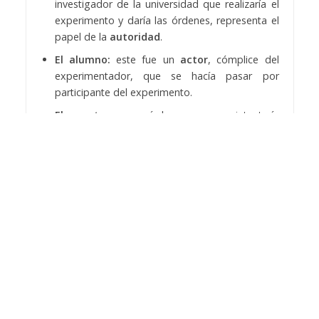
investigador de la universidad que realizaría el
experimento y daría las órdenes, representa el
papel de la
autoridad
.
El alumno:
este fue un
actor
, cómplice del
experimentador, que se hacía pasar por
participante del experimento.
El maestro
: que sería la persona que intentaría
que al alumno aprendiese tras las instrucciones
del experimentador.
Para “sortear” los puestos de alumno y maestro se
hizo coger un papel, el actor cómplice coge su
papel indicando que le ha tocado el rol de alumno
con lo que al voluntario no le queda más remedio
que realizar el papel de maestro.
Se separó a las personas en dos habitaciones
diferentes sin que se pudiesen ver, solo escuchar.
En una de ellas estaba el “alumno” y en la otra el