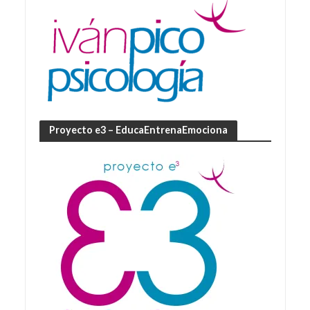
Proyecto e3 – EducaEntrenaEmociona