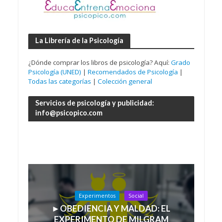
La Librería de la Psicología
¿Dónde comprar los libros de psicología? Aquí:
Grado
Psicología (UNED)
|
Recomendados de Psicología
|
Todas las categorías
|
Colección general
Servicios de psicología y publicidad:
info@psicopico.com
Experimentos
Social
►OBEDIENCIA Y MALDAD: EL
EXPERIMENTO DE MILGRAM