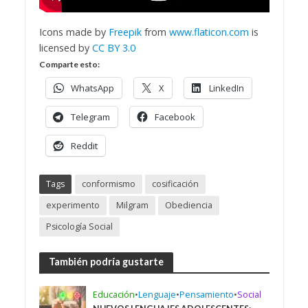
Icons made by
Freepik
from
www.flaticon.com
is
licensed by
CC BY 3.0
Comparte esto:
WhatsApp
X
LinkedIn
Telegram
Facebook
Reddit
Tags
conformismo
cosificación
experimento
Milgram
Obediencia
Psicología Social
También podría gustarte
Educación
•
Lenguaje
•
Pensamiento
•
Social