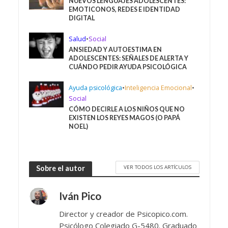
NUEVOS LENGUAJES ADOLESCENTES:
EMOTICONOS, REDES E IDENTIDAD
DIGITAL
Salud
•
Social
ANSIEDAD Y AUTOESTIMA EN
ADOLESCENTES: SEÑALES DE ALERTA Y
CUÁNDO PEDIR AYUDA PSICOLÓGICA
Ayuda psicológica
•
Inteligencia Emocional
•
Social
CÓMO DECIRLE A LOS NIÑOS QUE NO
EXISTEN LOS REYES MAGOS (O PAPÁ
NOEL)
VER TODOS LOS ARTÍCULOS
Sobre el autor
Iván Pico
Director y creador de Psicopico.com.
Psicólogo Colegiado G-5480. Graduado