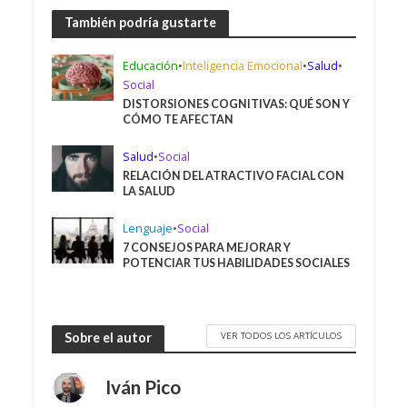
También podría gustarte
Educación
•
Inteligencia Emocional
•
Salud
•
Social
DISTORSIONES COGNITIVAS: QUÉ SON Y
CÓMO TE AFECTAN
Salud
•
Social
RELACIÓN DEL ATRACTIVO FACIAL CON
LA SALUD
Lenguaje
•
Social
7 CONSEJOS PARA MEJORAR Y
POTENCIAR TUS HABILIDADES SOCIALES
VER TODOS LOS ARTÍCULOS
Sobre el autor
Iván Pico