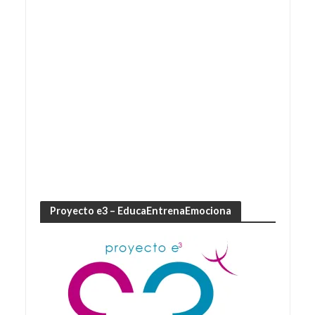
Proyecto e3 – EducaEntrenaEmociona