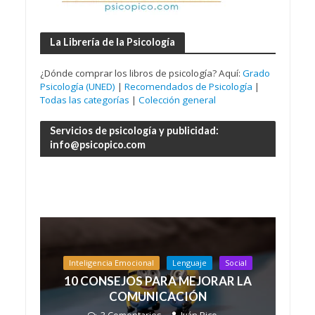
La Librería de la Psicología
¿Dónde comprar los libros de psicología? Aquí:
Grado
Psicología (UNED)
|
Recomendados de Psicología
|
Todas las categorías
|
Colección general
Servicios de psicología y publicidad:
info@psicopico.com
Inteligencia Emocional
Lenguaje
Social
10 CONSEJOS PARA MEJORAR LA
COMUNICACIÓN