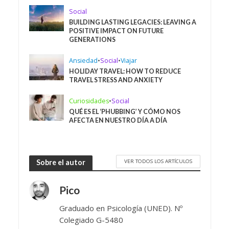
Social
BUILDING LASTING LEGACIES: LEAVING A
POSITIVE IMPACT ON FUTURE
GENERATIONS
Ansiedad
•
Social
•
Viajar
HOLIDAY TRAVEL: HOW TO REDUCE
TRAVEL STRESS AND ANXIETY
Curiosidades
•
Social
QUÉ ES EL ‘PHUBBING’ Y CÓMO NOS
AFECTA EN NUESTRO DÍA A DÍA
VER TODOS LOS ARTÍCULOS
Sobre el autor
Pico
Graduado en Psicología (UNED). Nº
Colegiado G-5480