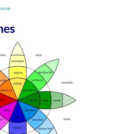
ional.
nes