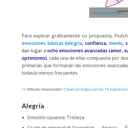
Click para ampliar
Para explicar gráficamente su propuesta, Plutch
emociones básicas
(
alegría
, confianza,
miedo
, 
dan lugar a
ocho emociones avanzadas (amor, sum
optimismo)
, cada una de ellas compuesta por d
primarias que formarán las emociones avanzadas,
todavía menos frecuentes.
>> Artículo relacionado:
Crean un mapa con las 16 expresio
Alegría
Emoción opuesta: Tristeza
Grado de intensidad: Serenidad → Alegría → É