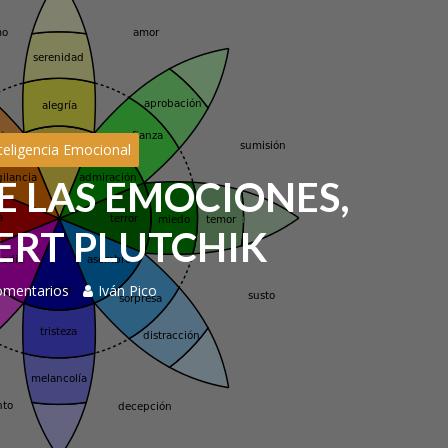
teligencia Emocional
E LAS EMOCIONES,
ERT PLUTCHIK
omentarios
Iván Pico