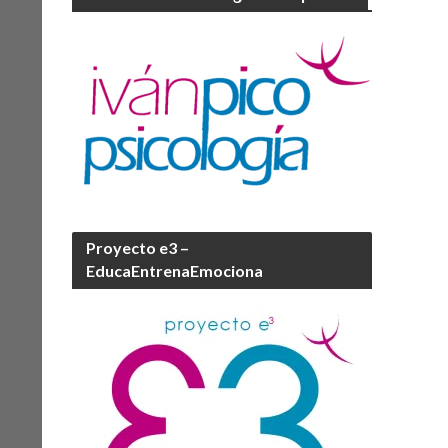
Proyecto e3 –
EducaEntrenaEmociona