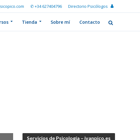
sicopico.com
✆ +34 627404796
Directorio Psicólogos
rsos
Tienda
Sobre mí
Contacto
Servicios de Psicología – ivanpico.es