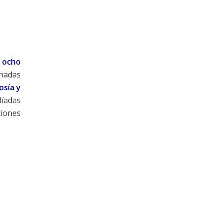
ocho
nadas
osía y
díadas
ciones