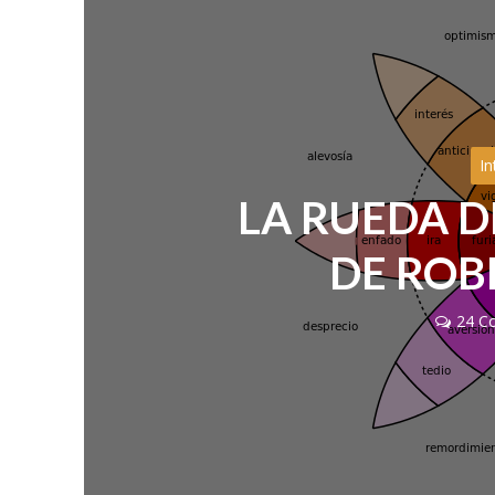
In
LA RUEDA D
DE ROB
24 C