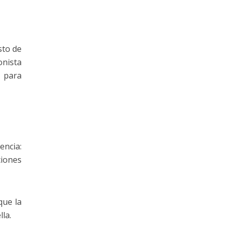
sto de
onista
 para
encia:
ciones
que la
la.