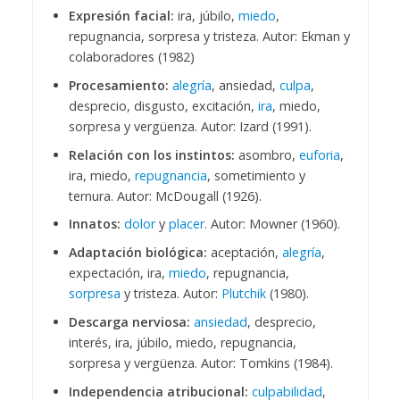
Expresión facial:
ira, júbilo,
miedo
,
repugnancia, sorpresa y tristeza. Autor: Ekman y
colaboradores (1982)
Procesamiento:
alegría
, ansiedad,
culpa
,
desprecio, disgusto, excitación,
ira
, miedo,
sorpresa y vergüenza. Autor: Izard (1991).
Relación con los instintos:
asombro,
euforia
,
ira, miedo,
repugnancia
, sometimiento y
ternura. Autor: McDougall (1926).
Innatos:
dolor
y
placer
. Autor: Mowner (1960).
Adaptación biológica:
aceptación,
alegría
,
expectación, ira,
miedo
, repugnancia,
sorpresa
y tristeza. Autor:
Plutchik
(1980).
Descarga nerviosa:
ansiedad
, desprecio,
interés, ira, júbilo, miedo, repugnancia,
sorpresa y vergüenza. Autor: Tomkins (1984).
Independencia atribucional:
culpabilidad
,