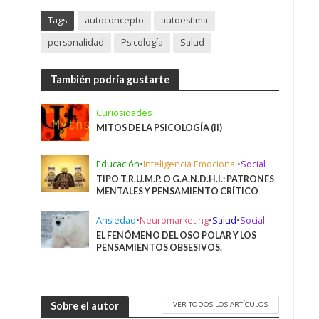
Tags
autoconcepto
autoestima
personalidad
Psicología
Salud
También podría gustarte
Curiosidades
MITOS DE LA PSICOLOGÍA (II)
Educación
•
Inteligencia Emocional
•
Social
TIPO T.R.U.M.P. O G.A.N.D.H.I.: PATRONES
MENTALES Y PENSAMIENTO CRÍTICO
Ansiedad
•
Neuromarketing
•
Salud
•
Social
EL FENÓMENO DEL OSO POLAR Y LOS
PENSAMIENTOS OBSESIVOS.
VER TODOS LOS ARTÍCULOS
Sobre el autor