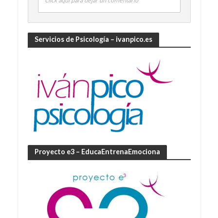
Click aquí para dejar un comentario
Servicios de Psicología – ivanpico.es
Proyecto e3 – EducaEntrenaEmociona