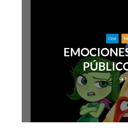
Cine
In
EMOCIONES
PÚBLICO
1