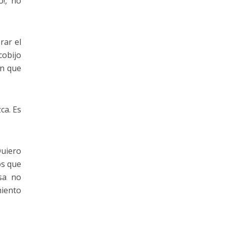
o!, no
rar el
cobijo
ón que
ca. Es
Quiero
os que
sa no
miento