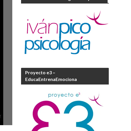
Proyecto e3 –
EducaEntrenaEmociona