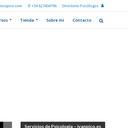
sicopico.com
✆ +34 627404796
Directorio Psicólogos
rsos
Tienda
Sobre mí
Contacto
Servicios de Psicología – ivanpico.es