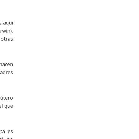
s aquí
rwin),
otras
 hacen
padres
 útero
el que
tá es