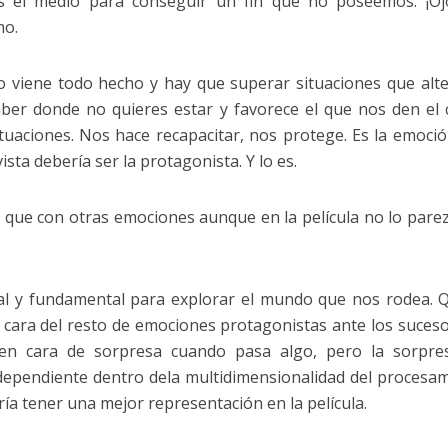
 Es el medio para conseguir un fin que no poseemos. ¡Oj
mo.
o viene todo hecho y hay que superar situaciones que alte
aber donde no quieres estar y favorece el que nos den el 
situaciones. Nos hace recapacitar, nos protege. Es la emoci
ista debería ser la protagonista. Y lo es.
s que con otras emociones aunque en la película no lo parez
nal y fundamental para explorar el mundo que nos rodea. 
 la cara del resto de emociones protagonistas ante los suces
nen cara de sorpresa cuando pasa algo, pero la sorpre
independiente dentro dela multidimensionalidad del procesa
ía tener una mejor representación en la película.