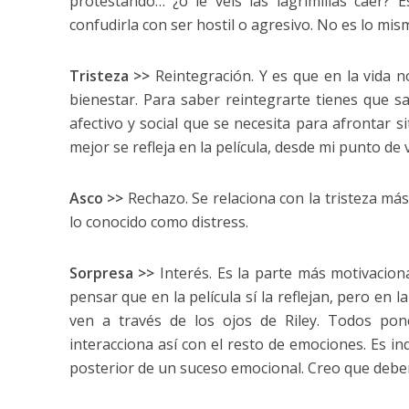
protestando… ¿o le veis las lagrimillas caer?
confudirla con ser hostil o agresivo. No es lo mis
Tristeza >>
Reintegración. Y es que en la vida n
bienestar. Para saber reintegrarte tienes que s
afectivo y social que se necesita para afrontar 
mejor se refleja en la película, desde mi punto de v
Asco >>
Rechazo. Se relaciona con la tristeza má
lo conocido como distress.
Sorpresa >>
Interés. Es la parte más motivacio
pensar que en la película sí la reflejan, pero en
ven a través de los ojos de Riley. Todos po
interacciona así con el resto de emociones. Es 
posterior de un suceso emocional. Creo que deber