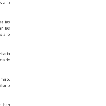
s a lo
re las
en las
s a lo
itaría
cia de
omiso
,
librio
la han