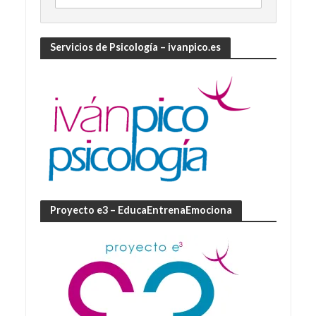
Servicios de Psicología – ivanpico.es
Proyecto e3 – EducaEntrenaEmociona