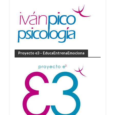
Proyecto e3 – EducaEntrenaEmociona