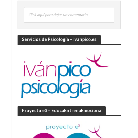
Click aquí para dejar un comentario
Servicios de Psicología – ivanpico.es
Proyecto e3 – EducaEntrenaEmociona