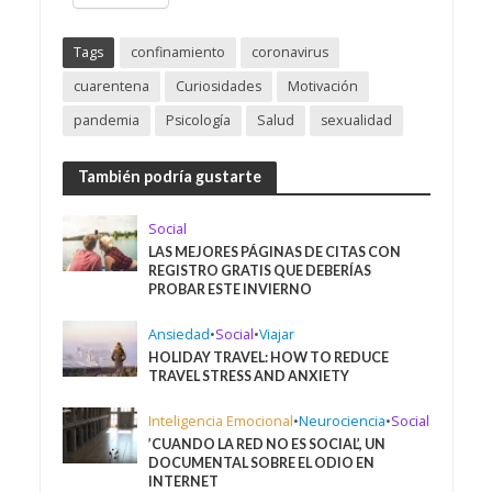
Tags
confinamiento
coronavirus
cuarentena
Curiosidades
Motivación
pandemia
Psicología
Salud
sexualidad
También podría gustarte
Social
LAS MEJORES PÁGINAS DE CITAS CON
REGISTRO GRATIS QUE DEBERÍAS
PROBAR ESTE INVIERNO
Ansiedad
•
Social
•
Viajar
HOLIDAY TRAVEL: HOW TO REDUCE
TRAVEL STRESS AND ANXIETY
Inteligencia Emocional
•
Neurociencia
•
Social
’CUANDO LA RED NO ES SOCIAL’, UN
DOCUMENTAL SOBRE EL ODIO EN
INTERNET