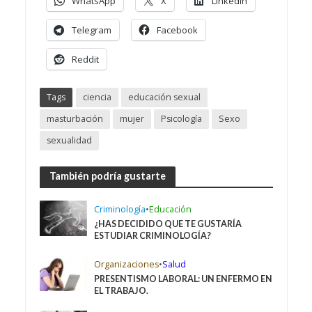
WhatsApp
X
LinkedIn
Telegram
Facebook
Reddit
Tags
ciencia
educación sexual
masturbación
mujer
Psicología
Sexo
sexualidad
También podría gustarte
Criminología
•
Educación
¿HAS DECIDIDO QUE TE GUSTARÍA
ESTUDIAR CRIMINOLOGÍA?
Organizaciones
•
Salud
PRESENTISMO LABORAL: UN ENFERMO EN
EL TRABAJO.