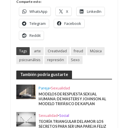
Comparte esto:
WhatsApp
X
LinkedIn
Telegram
Facebook
Reddit
Tags
arte
Creatividad
freud
Música
psicoanálisis
represión
Sexo
También podría gustarte
Pareja
•
Sexualidad
MODELOS DE RESPUESTA SEXUAL
HUMANA: DE MASTERS Y JOHNSON AL
MODELO TRIFÁSICO DE KAPLAN
Sexualidad
•
Social
TEORÍA TRIANGULAR DEL AMOR: LOS
SECRETOS PARA SER UNA PAREJA FELIZ