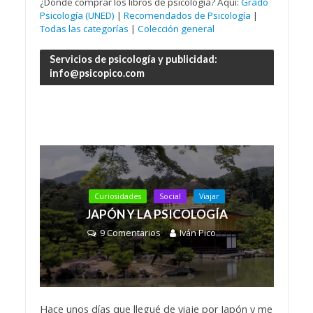
¿Dónde comprar los libros de psicología? Aquí:
Grado
Psicología (UNED)
|
Recomendados de Psicología
|
Todas las categorías
|
Colección general
Servicios de psicología y publicidad:
info@psicopico.com
Curiosidades
Social
Viajar
JAPÓN Y LA PSICOLOGÍA
9 Comentarios
Iván Pico
Hace unos días que llegué de viaje por Japón y me