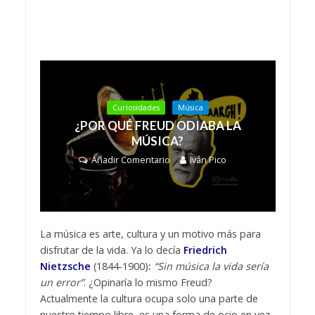
Curiosidades
Música
¿POR QUÉ FREUD ODIABA LA
MÚSICA?
Añadir Comentario
Iván Pico
La música es arte, cultura y un motivo más para
disfrutar de la vida. Ya lo decía
Friedrich
Nietzsche
(1844-1900)
:
“Sin música la vida sería
un error”
. ¿Opinaría lo mismo Freud?
Actualmente la cultura ocupa solo una parte de
nuestro tiempo libre, es una forma de ocio en vez