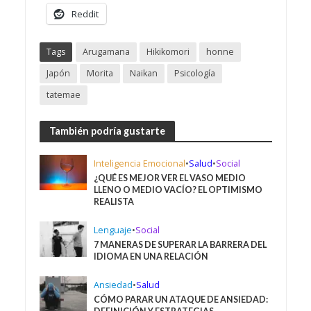
Reddit
Tags
Arugamana
Hikikomori
honne
Japón
Morita
Naikan
Psicología
tatemae
También podría gustarte
Inteligencia Emocional
•
Salud
•
Social
¿QUÉ ES MEJOR VER EL VASO MEDIO
LLENO O MEDIO VACÍO? EL OPTIMISMO
REALISTA
Lenguaje
•
Social
7 MANERAS DE SUPERAR LA BARRERA DEL
IDIOMA EN UNA RELACIÓN
Ansiedad
•
Salud
CÓMO PARAR UN ATAQUE DE ANSIEDAD: