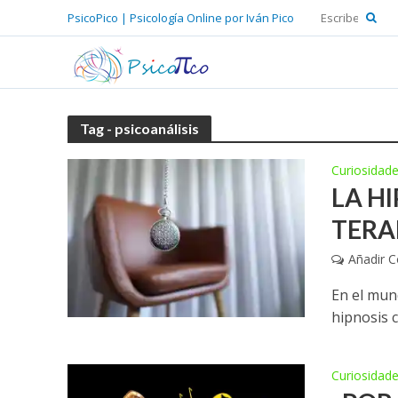
PsicoPico | Psicología Online por Iván Pico
Tag - psicoanálisis
Curiosidad
LA H
TERAP
Añadir 
En el mund
hipnosis 
Curiosidad