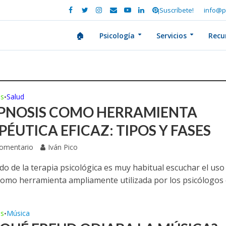
¡Suscríbete!
info@p
🏠
Psicología
Servicios
Recu
es
Salud
•
IPNOSIS COMO HERRAMIENTA
ÉUTICA EFICAZ: TIPOS Y FASES
Comentario
Iván Pico
o de la terapia psicológica es muy habitual escuchar el uso 
como herramienta ampliamente utilizada por los psicólogos o
es
Música
•