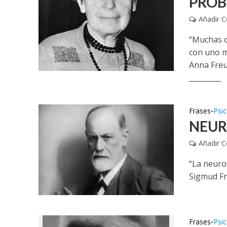
PROB
Añadir 
“Muchas c
con uno 
Anna Freu
_________
Frases
Psic
•
NEUR
Añadir 
“La neuros
Sigmud Fr
Frases
Psic
•