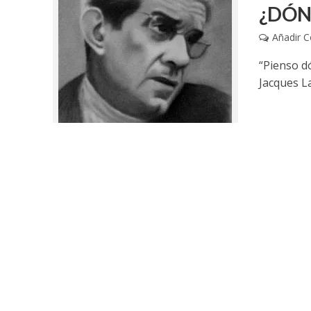
¿DÓN
Añadir 
“Pienso d
Jacques L