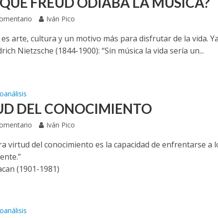
 QUÉ FREUD ODIABA LA MÚSICA?
Comentario
Iván Pico
es arte, cultura y un motivo más para disfrutar de la vida. Ya
drich Nietzsche (1844-1900): “Sin música la vida sería un...
oanálisis
UD DEL CONOCIMIENTO
Comentario
Iván Pico
a virtud del conocimiento es la capacidad de enfrentarse a 
ente.”
acan (1901-1981)
oanálisis