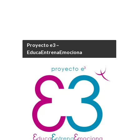
Proyecto e3 –
EducaEntrenaEmociona