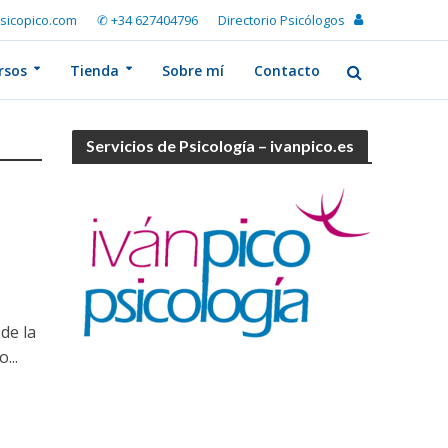
sicopico.com
✆ +34 627404796
Directorio Psicólogos
rsos
Tienda
Sobre mí
Contacto
Servicios de Psicología – ivanpico.es
de la
...