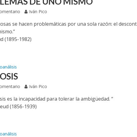
LEMAS DE UNO MISMO
Comentario
Iván Pico
osas se hacen problemáticas por una sola razón: el descon
mismo.”
d (1895-1982)
oanálisis
OSIS
Comentario
Iván Pico
is es la incapacidad para tolerar la ambigüedad. “
eud (1856-1939)
oanálisis