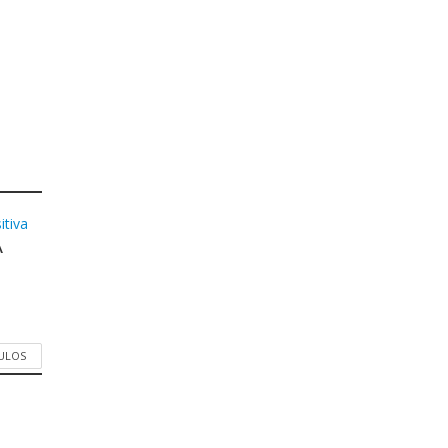
itiva
A
CULOS