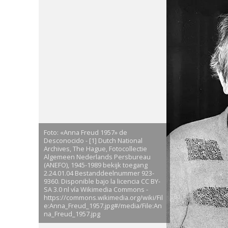
Foto: «Anna Freud 1957» de
Desconocido - [1] Dutch National
Archives, The Hague, Fotocollectie
Algemeen Nederlands Persbureau
(ANEFO), 1945-1989 bekijk toegang
2.24.01.04 Bestanddeelnummer 923-
9360. Disponible bajo la licencia CC BY-
SA 3.0 nl vía Wikimedia Commons -
https://commons.wikimedia.org/wiki/Fil
e:Anna_Freud_1957.jpg#/media/File:An
na_Freud_1957.jpg