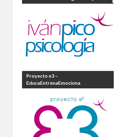
Proyecto e3 –
EducaEntrenaEmociona