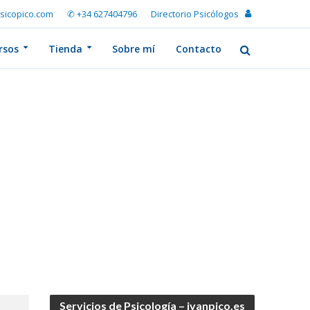
sicopico.com
✆ +34 627404796
Directorio Psicólogos
rsos
Tienda
Sobre mí
Contacto
Servicios de Psicología – ivanpico.es