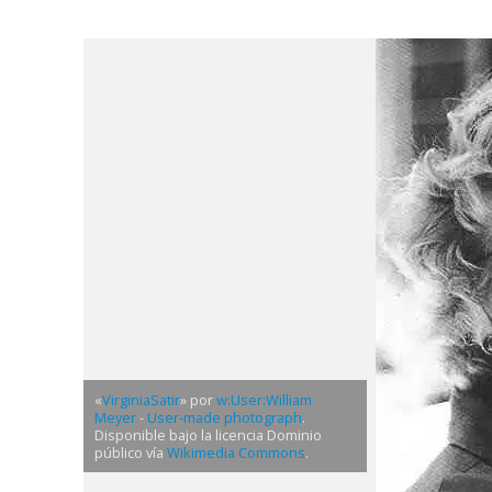
«
VirginiaSatir
» por
w:User:William
Meyer
-
User-made photograph
.
Disponible bajo la licencia Dominio
público vía
Wikimedia Commons
.