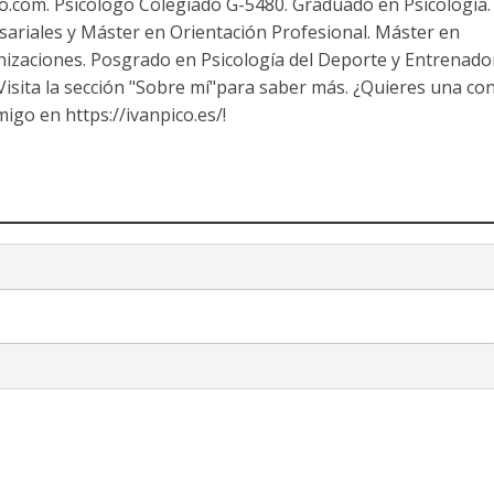
co.com. Psicólogo Colegiado G-5480. Graduado en Psicología.
ariales y Máster en Orientación Profesional. Máster en
nizaciones. Posgrado en Psicología del Deporte y Entrenado
 Visita la sección "Sobre mí"para saber más. ¿Quieres una co
igo en https://ivanpico.es/!