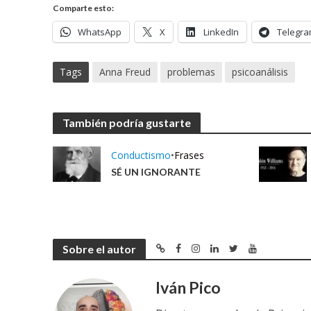
Comparte esto:
WhatsApp
X
LinkedIn
Telegr
Tags
Anna Freud
problemas
psicoanálisis
También podría gustarte
Conductismo
•
Frases
SÉ UN IGNORANTE
Sobre el autor
Iván Pico