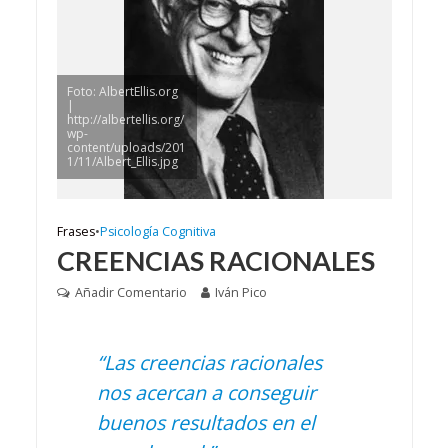
Foto: AlbertEllis.org
|
http://albertellis.org/
wp-
content/uploads/201
1/11/Albert_Ellis.jpg
Frases
•
Psicología Cognitiva
CREENCIAS RACIONALES
Añadir Comentario
Iván Pico
“Las creencias racionales
nos acercan a conseguir
buenos resultados en el