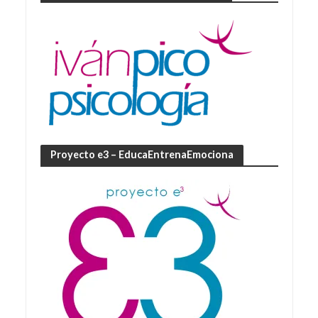
Proyecto e3 – EducaEntrenaEmociona