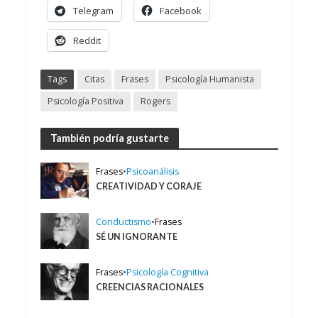
Telegram
Facebook
Reddit
Tags
Citas
Frases
Psicología Humanista
Psicología Positiva
Rogers
También podría gustarte
Frases
•
Psicoanálisis
CREATIVIDAD Y CORAJE
Conductismo
•
Frases
SÉ UN IGNORANTE
Frases
•
Psicología Cognitiva
CREENCIAS RACIONALES