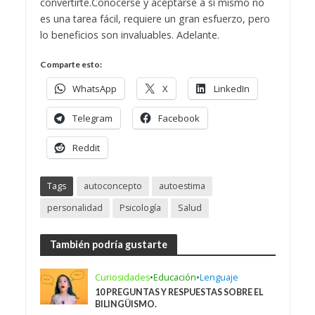
convertirte.
Conocerse y aceptarse a sí mismo no
es una tarea fácil, requiere un gran esfuerzo, pero
lo beneficios son invaluables. Adelante.
Comparte esto:
WhatsApp
X
LinkedIn
Telegram
Facebook
Reddit
Tags
autoconcepto
autoestima
personalidad
Psicología
Salud
También podría gustarte
Curiosidades
•
Educación
•
Lenguaje
10 PREGUNTAS Y RESPUESTAS SOBRE EL
BILINGÜISMO.