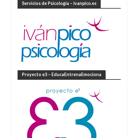
Servicios de Psicología – ivanpico.es
Proyecto e3 – EducaEntrenaEmociona