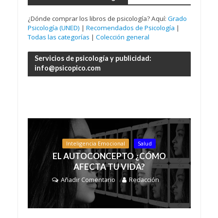
¿Dónde comprar los libros de psicología? Aquí:
Grado
Psicología (UNED)
|
Recomendados de Psicología
|
Todas las categorías
|
Colección general
Servicios de psicología y publicidad:
info@psicopico.com
Inteligencia Emocional
Salud
EL AUTOCONCEPTO ¿CÓMO
AFECTA TU VIDA?
Añadir Comentario
Redacción