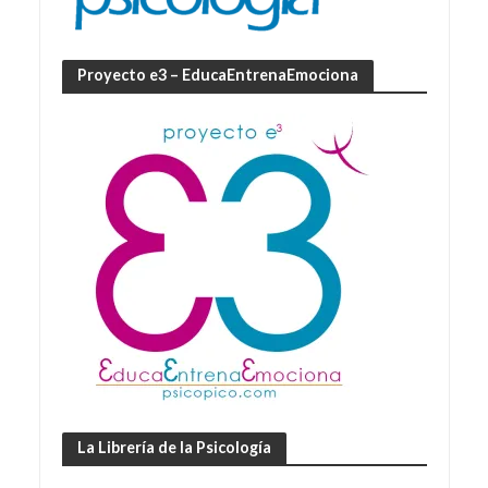
Proyecto e3 – EducaEntrenaEmociona
La Librería de la Psicología