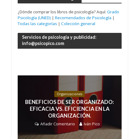
¿Dónde comprar los libros de psicología? Aquí:
Grado
Psicología (UNED)
|
Recomendados de Psicología
|
Todas las categorías
|
Colección general
Servicios de psicología y publicidad:
info@psicopico.com
Organizaciones
BENEFICIOS DE SER ORGANIZADO:
EFICACIA VS. EFICIENCIA EN LA
ORGANIZACIÓN.
Añadir Comentario
Iván Pico