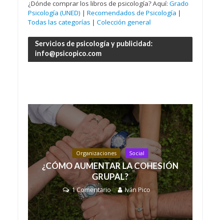
¿Dónde comprar los libros de psicología? Aquí:
Grado
Psicología (UNED)
|
Recomendados de Psicología
|
Todas las categorías
|
Colección general
Servicios de psicología y publicidad:
info@psicopico.com
Organizaciones
Social
¿CÓMO AUMENTAR LA COHESIÓN
GRUPAL?
1 Comentario
Iván Pico