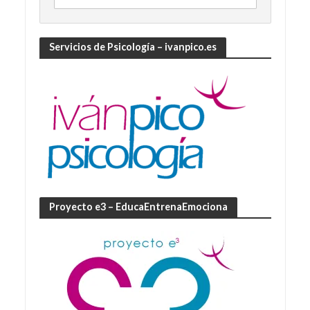
Servicios de Psicología – ivanpico.es
Proyecto e3 – EducaEntrenaEmociona