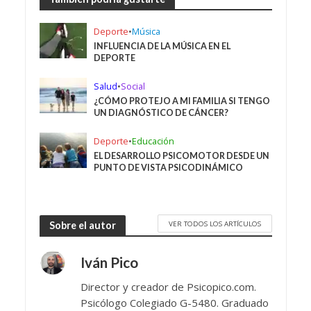
Deporte
•
Música
INFLUENCIA DE LA MÚSICA EN EL
DEPORTE
Salud
•
Social
¿CÓMO PROTEJO A MI FAMILIA SI TENGO
UN DIAGNÓSTICO DE CÁNCER?
Deporte
•
Educación
EL DESARROLLO PSICOMOTOR DESDE UN
PUNTO DE VISTA PSICODINÁMICO
VER TODOS LOS ARTÍCULOS
Sobre el autor
Iván Pico
Director y creador de Psicopico.com.
Psicólogo Colegiado G-5480. Graduado