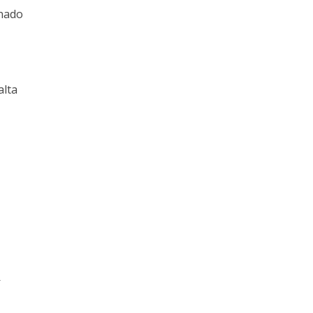
onado
alta