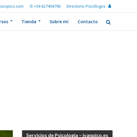
sicopico.com
✆ +34 627404796
Directorio Psicólogos
rsos
Tienda
Sobre mí
Contacto
Servicios de Psicología – ivanpico.es