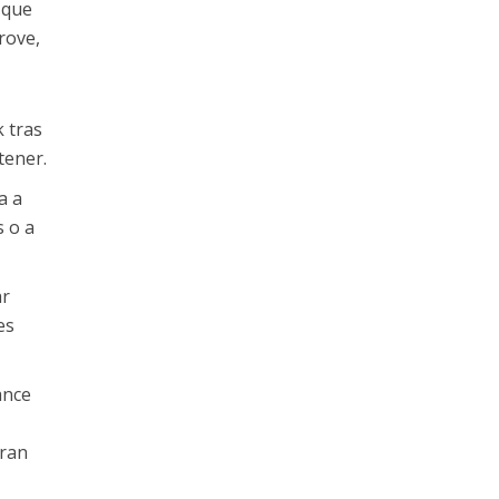
 que
rove,
k tras
tener.
a a
 o a
ar
es
ance
gran