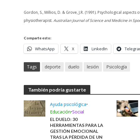
Gordon, S., Millios, D. & Grove, J.R. (1991). Psychological aspects
physiotherapist.
Australian Journal of Science and Medicine in Spor
Comparte esto:
WhatsApp
X
LinkedIn
Telegr
Tags
deporte
duelo
lesión
Psicología
También podría gustarte
Ayuda psicológica
•
Educación
•
Social
EL DUELO: 30
HERRAMIENTAS PARA LA
GESTIÓN EMOCIONAL
TRAS LA PÉRDIDA DE UN