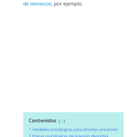
de meniscos
, por ejemplo.
Contenidos
-
1
Variables psicológicas para afrontar una lesión
2
Etapas psicológicas de la lesión deportiva.