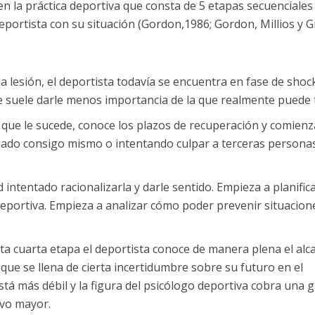
n la práctica deportiva que consta de 5 etapas secuenciales
deportista con su situación (Gordon,1986; Gordon, Millios y G
la lesión, el deportista todavía se encuentra en fase de shoc
ue suele darle menos importancia de la que realmente puede 
lo que le sucede, conoce los plazos de recuperación y comienz
adado consigo mismo o intentando culpar a terceras personas
d intentado racionalizarla y darle sentido. Empieza a planific
a deportiva. Empieza a analizar cómo poder prevenir situacion
esta cuarta etapa el deportista conoce de manera plena el alc
 que se llena de cierta incertidumbre sobre su futuro en el
stá más débil y la figura del psicólogo deportiva cobra una 
ivo mayor.