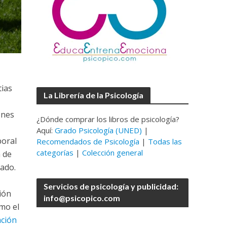
ias
La Librería de la Psicología
ones
¿Dónde comprar los libros de psicología?
Aquí:
Grado Psicología (UNED)
|
boral
Recomendados de Psicología
|
Todas las
categorías
|
Colección general
 de
nado.
Servicios de psicología y publicidad:
ión
info@psicopico.com
omo el
ación