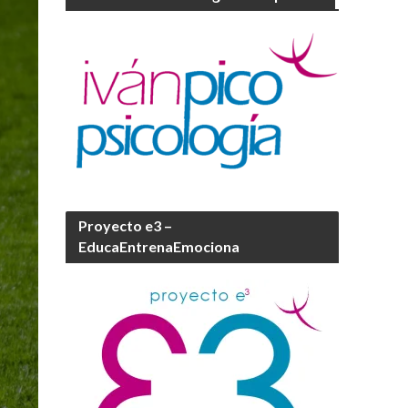
Proyecto e3 –
EducaEntrenaEmociona