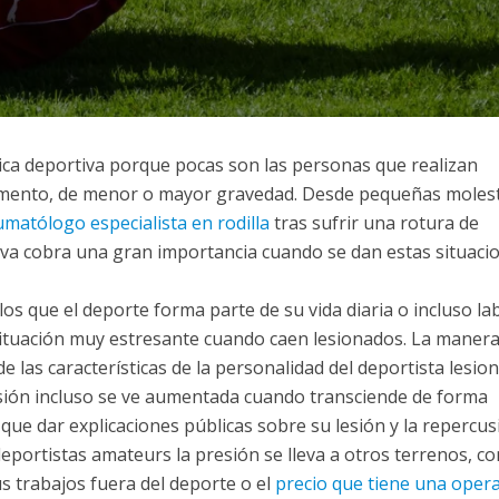
ica deportiva porque pocas son las personas que realizan
omento, de menor o mayor gravedad. Desde pequeñas molest
umatólogo especialista en rodilla
tras sufrir una rotura de
tiva cobra una gran importancia cuando se dan estas situaci
os que el deporte forma parte de su vida diaria o incluso la
 situación muy estresante cuando caen lesionados. La manera
 las características de la personalidad del deportista lesio
resión incluso se ve aumentada cuando transciende de forma
 que dar explicaciones públicas sobre su lesión y la repercus
deportistas amateurs la presión se lleva a otros terrenos, c
 trabajos fuera del deporte o el
precio que tiene una oper