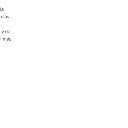
la
o las
 y de
an más