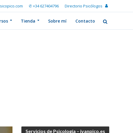
sicopico.com
✆ +34 627404796
Directorio Psicólogos
rsos
Tienda
Sobre mí
Contacto
Servicios de Psicología – ivanpico.es