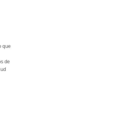
o que
os de
lud