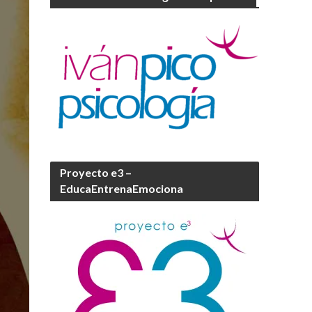
Proyecto e3 –
EducaEntrenaEmociona