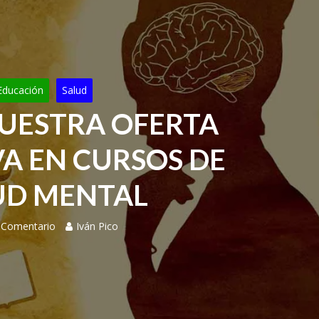
Educación
Salud
NUESTRA OFERTA
A EN CURSOS DE
UD MENTAL
 Comentario
Iván Pico