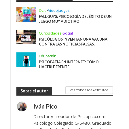
Ocio
•
Videojuegos
FALL GUYS: PSICOLOGÍA DEL ÉXITO DE UN
JUEGO MUY ADICTIVO
Curiosidades
•
Social
PSICÓLOGOS INVENTAN UNA VACUNA
CONTRA LAS NOTICIAS FALSAS.
Educación
PSICOPATÍA EN INTERNET: CÓMO
HACERLE FRENTE
VER TODOS LOS ARTÍCULOS
Sobre el autor
Iván Pico
Director y creador de Psicopico.com.
Psicólogo Colegiado G-5480. Graduado