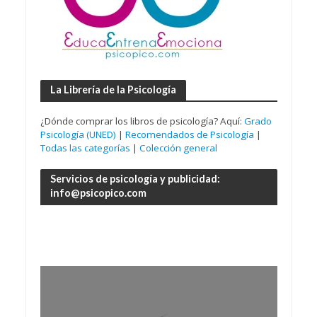
La Librería de la Psicología
¿Dónde comprar los libros de psicología? Aquí:
Grado
Psicología (UNED)
|
Recomendados de Psicología
|
Todas las categorías
|
Colección general
Servicios de psicología y publicidad:
info@psicopico.com