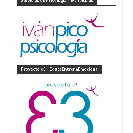
Servicios de Psicología – ivanpico.es
Proyecto e3 – EducaEntrenaEmociona