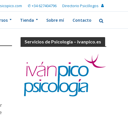
sicopico.com
✆ +34 627404796
Directorio Psicólogos
rsos
Tienda
Sobre mí
Contacto
Servicios de Psicología – ivanpico.es
r
e