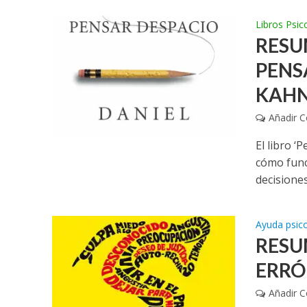
Libros Psic
RESU
PENS
KAH
Añadir 
El libro 
cómo fun
decisiones
Ayuda psic
RESU
ERRÓ
Añadir 