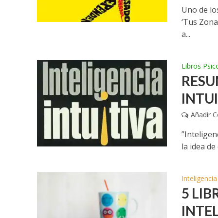
Uno de lo
‘Tus Zona
a...
Libros Psic
RESU
INTU
Añadir 
”Inteligen
la idea de
Inteligenci
5 LIB
INTE