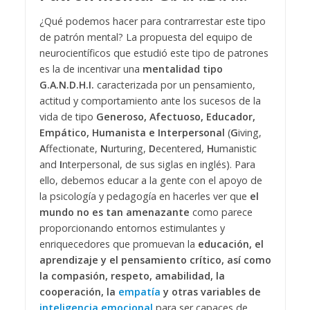
¿Qué podemos hacer para contrarrestar este tipo
de patrón mental? La propuesta del equipo de
neurocientíficos que estudió este tipo de patrones
es la de incentivar una
mentalidad tipo
G.A.N.D.H.I.
caracterizada por un pensamiento,
actitud y comportamiento ante los sucesos de la
vida de tipo
Generoso, Afectuoso, Educador,
Empático, Humanista e Interpersonal
(
G
iving,
A
ffectionate,
N
urturing,
D
ecentered,
H
umanistic
and
I
nterpersonal, de sus siglas en inglés).
Para
ello, debemos educar a la gente con el apoyo de
la psicología y pedagogía en hacerles ver que
el
mundo no es tan amenazante
como parece
proporcionando entornos estimulantes y
enriquecedores que promuevan la
educación, el
aprendizaje y el pensamiento crítico, así como
la compasión, respeto, amabilidad, la
cooperación, la
empatía
y otras variables de
inteligencia emocional
para ser capaces de