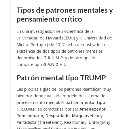
Tipos de patrones mentales y
pensamiento crítico
En una investigación neurocientífica de la
Universidad de Harvard (EEUU) y la Universidad de
Minho (Portugal) de 2017 se ha demostrado la
existencia de dos tipos de patrones mentales
denominados
T.R.U.M.P.
y de otro que lo
combate tipo
G.A.N.D.H.I.
Patrón mental tipo TRUMP
Las propias siglas de los patrones identifican muy
bien por donde va cada modelo de sistema de
procesamiento mental. El
patrón mental tipo
T.R.U.M.P.
se caracteriza por ser
Amenazador,
Reaccionario, Despiadado, Maquiavelico y
Partidista
(
T
hreatening,
R
eactionary,
U
nforgiving,
M
achiavellian and
P
artisan, en inglés).
Las