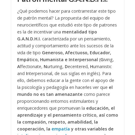
¿Qué podemos hacer para contrarrestar este tipo
de patrón mental? La propuesta del equipo de
neurocientíficos que estudió este tipo de patrones
es la de incentivar una
mentalidad tipo
G.A.N.D.H.I.
caracterizada por un pensamiento,
actitud y comportamiento ante los sucesos de la
vida de tipo
Generoso, Afectuoso, Educador,
Empático, Humanista e Interpersonal
(
G
iving,
A
ffectionate,
N
urturing,
D
ecentered,
H
umanistic
and
I
nterpersonal, de sus siglas en inglés).
Para
ello, debemos educar a la gente con el apoyo de
la psicología y pedagogía en hacerles ver que
el
mundo no es tan amenazante
como parece
proporcionando entornos estimulantes y
enriquecedores que promuevan la
educación, el
aprendizaje y el pensamiento crítico, así como
la compasión, respeto, amabilidad, la
cooperación, la
empatía
y otras variables de