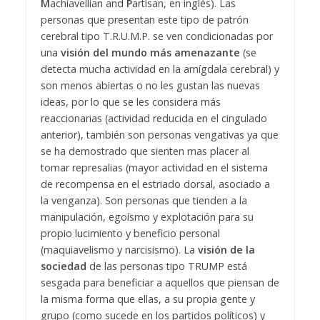
M
achiavellian and
P
artisan, en inglés).
Las
personas que presentan este tipo de patrón
cerebral tipo T.R.U.M.P. se ven condicionadas por
una
visión del mundo más amenazante
(se
detecta mucha actividad en la amígdala cerebral) y
son menos abiertas o no les gustan las nuevas
ideas, por lo que se les considera más
reaccionarias (actividad reducida en el cingulado
anterior), también son personas vengativas ya que
se ha demostrado que sienten mas placer al
tomar represalias (mayor actividad en el sistema
de recompensa en el estriado dorsal, asociado a
la venganza). Son personas que tienden a la
manipulación, egoísmo y explotación para su
propio lucimiento y beneficio personal
(maquiavelismo y narcisismo).
La
visión de la
sociedad
de las personas tipo TRUMP está
sesgada para beneficiar a aquellos que piensan de
la misma forma que ellas, a su propia gente y
grupo (como sucede en los partidos políticos) y