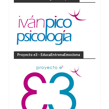
Proyecto e3 – EducaEntrenaEmociona