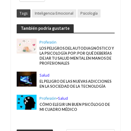
Tags
Inteligencia Emocional
Psicología
También podría gustarte
Profesión
LOS PELIGROS DEL AUTODIAGNÓSTICO Y
LA PSICOLOGÍA POP: POR QUÉ DEBERÍAS
DEJAR TU SALUD MENTAL EN MANOS DE
PROFESIONALES
Salud
EL PELIGRO DE LAS NUEVAS ADICCIONES
EN LA SOCIEDAD DE LA TECNOLOGÍA
Profesión
•
Salud
CÓMO ELEGIR UN BUEN PSICÓLOGO DE
MI CUADRO MÉDICO