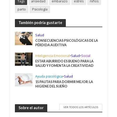
Tags
ansiedad
embarazo
estrés
niños
parto
Psicología
También podría gustarte
Salud
CONSECUENCIAS PSICOLÓGICAS DE LA
PÉRDIDA AUDITIVA
Inteligencia Emocional
•
Salud
•
Social
ESTAR ABURRIDO ES BUENO PARA LA
SALUD Y FOMENTA LA CREATIVIDAD
Ayuda psicológica
•
Salud
15 PAUTAS PARA DORMIR MEJOR: LA
HIGIENE DEL SUEÑO
VER TODOS LOS ARTÍCULOS
Sobre el autor