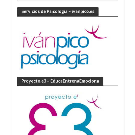
Servicios de Psicología – ivanpico.es
Proyecto e3 – EducaEntrenaEmociona