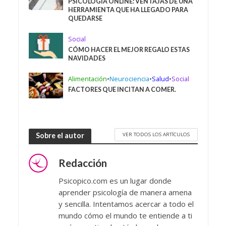
PSICOLOGÍA ONLINE: VENTAJAS DE UNA
HERRAMIENTA QUE HA LLEGADO PARA
QUEDARSE
Social
CÓMO HACER EL MEJOR REGALO ESTAS
NAVIDADES
Alimentación
•
Neurociencia
•
Salud
•
Social
FACTORES QUE INCITAN A COMER.
VER TODOS LOS ARTÍCULOS
Sobre el autor
Redacción
Psicopico.com es un lugar donde
aprender psicología de manera amena
y sencilla. Intentamos acercar a todo el
mundo cómo el mundo te entiende a ti