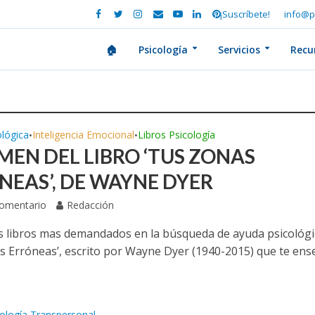
¡Suscríbete!
info@p
🏠
Psicología
Servicios
Recu
ológica
Inteligencia Emocional
Libros Psicología
•
•
MEN DEL LIBRO ‘TUS ZONAS
NEAS’, DE WAYNE DYER
Comentario
Redacción
s libros mas demandados en la búsqueda de ayuda psicológi
s Erróneas’, escrito por Wayne Dyer (1940-2015) que te en
cología Transpersonal