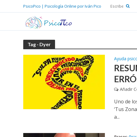
PsicoPico | Psicología Online por Iván Pico
Tag - Dyer
Ayuda psic
RESU
ERRÓ
Añadir 
Uno de lo
‘Tus Zona
a...
Frases
Psi