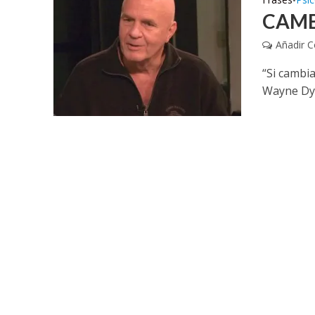
•
CAMB
Añadir 
“Si cambia
Wayne Dye