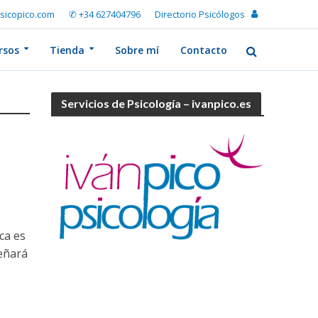
sicopico.com
✆ +34 627404796
Directorio Psicólogos
rsos
Tienda
Sobre mí
Contacto
Servicios de Psicología – ivanpico.es
ca es
señará