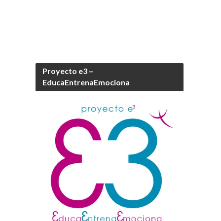
Proyecto e3 –
EducaEntrenaEmociona