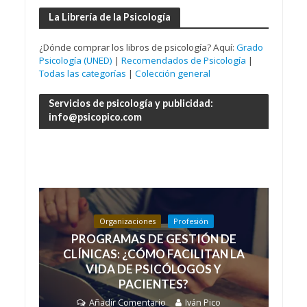
La Librería de la Psicología
¿Dónde comprar los libros de psicología? Aquí:
Grado
Psicología (UNED)
|
Recomendados de Psicología
|
Todas las categorías
|
Colección general
Servicios de psicología y publicidad:
info@psicopico.com
Organizaciones
Profesión
PROGRAMAS DE GESTIÓN DE
CLÍNICAS: ¿CÓMO FACILITAN LA
VIDA DE PSICÓLOGOS Y
PACIENTES?
Añadir Comentario
Iván Pico