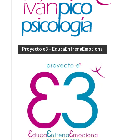
Proyecto e3 – EducaEntrenaEmociona