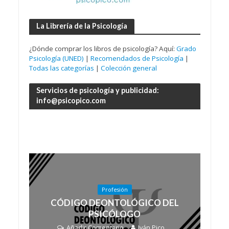
La Librería de la Psicología
¿Dónde comprar los libros de psicología? Aquí:
Grado
Psicología (UNED)
|
Recomendados de Psicología
|
Todas las categorías
|
Colección general
Servicios de psicología y publicidad:
info@psicopico.com
Profesión
CÓDIGO DEONTOLÓGICO DEL
PSICÓLOGO
Añadir Comentario
Iván Pico