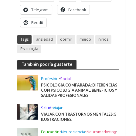
Telegram
Facebook
Reddit
Tags
ansiedad
dormir
miedo
niños
Psicología
También podría gustarte
Profesión
•
Social
PSICOLOGÍA COMPARADA: DIFERENCIAS
CON PSICOLOGÍA ANIMAL, BENEFICIOS Y
SALIDAS PROFESIONALES
Salud
•
Viajar
VIAJAR CON TRASTORNOS MENTALES: 5
ILUSTRACIONES.
Educación
•
Neurociencia
•
Neuromarketing
•