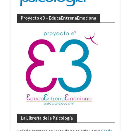
Proyecto e3 – EducaEntrenaEmociona
La Librería de la Psicología