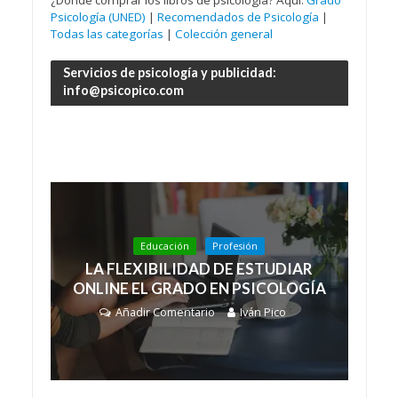
¿Dónde comprar los libros de psicología? Aquí:
Grado
Psicología (UNED)
|
Recomendados de Psicología
|
Todas las categorías
|
Colección general
Servicios de psicología y publicidad:
info@psicopico.com
Educación
Profesión
LA FLEXIBILIDAD DE ESTUDIAR
ONLINE EL GRADO EN PSICOLOGÍA
Añadir Comentario
Iván Pico