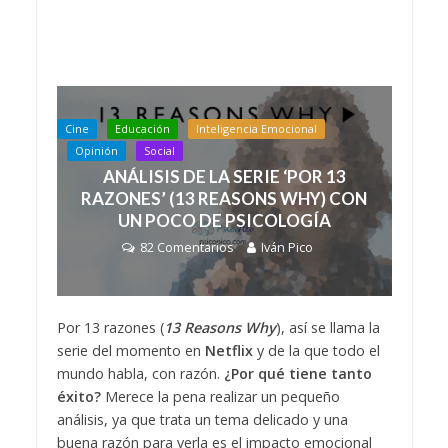
Cine
Educación
Inteligencia Emocional
Opinión
Social
ANÁLISIS DE LA SERIE ‘POR 13
RAZONES’ (13 REASONS WHY) CON
UN POCO DE PSICOLOGÍA
82 Comentarios
Iván Pico
Por 13 razones (
13 Reasons Why
), así se llama la
serie del momento en
Netflix
y de la que todo el
mundo habla, con razón.
¿Por qué tiene tanto
éxito?
Merece la pena realizar un pequeño
análisis, ya que trata un tema delicado y una
buena razón para verla es el impacto emocional