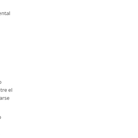
ental
o
tre el
narse
o
s