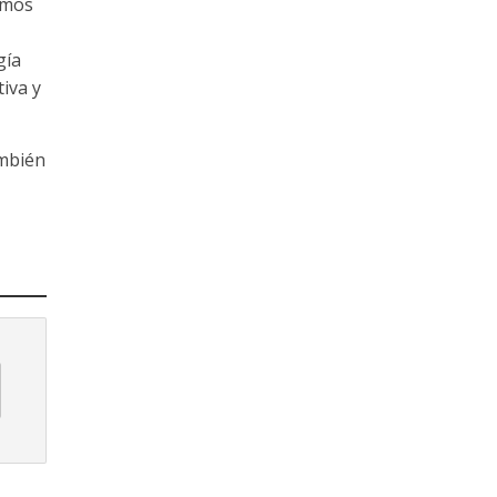
amos
gía
tiva y
ambién