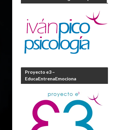
Proyecto e3 –
EducaEntrenaEmociona