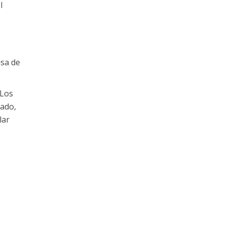
l
usa de
 Los
lado,
lar