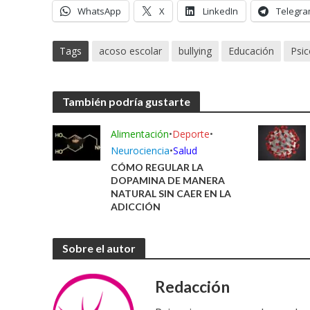
WhatsApp
X
LinkedIn
Telegr
Tags
acoso escolar
bullying
Educación
Psic
También podría gustarte
Alimentación
•
Deporte
•
Neurociencia
•
Salud
CÓMO REGULAR LA
DOPAMINA DE MANERA
NATURAL SIN CAER EN LA
ADICCIÓN
Sobre el autor
Redacción