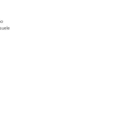
ño
 suele