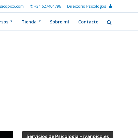
sicopico.com
✆ +34 627404796
Directorio Psicólogos
rsos
Tienda
Sobre mí
Contacto
Servicios de Psicología – ivanpico.es