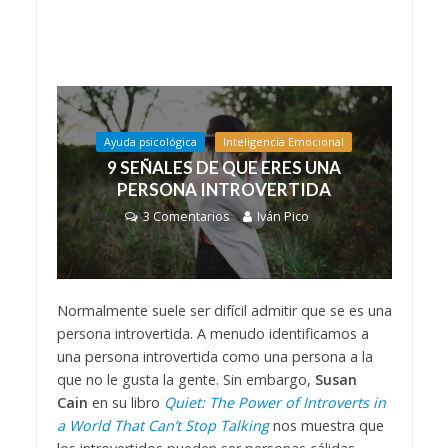
Ayuda psicológica
Inteligencia Emocional
9 SEÑALES DE QUE ERES UNA
PERSONA INTROVERTIDA
3 Comentarios
Iván Pico
Normalmente suele ser difícil admitir que se es una
persona introvertida. A menudo identificamos a
una persona introvertida como una persona a la
que no le gusta la gente. Sin embargo,
Susan
Cain
en su libro
Quiet: The Power of Introverts in
a World That Can’t Stop Talking
nos muestra que