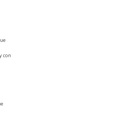
que
y con
ue