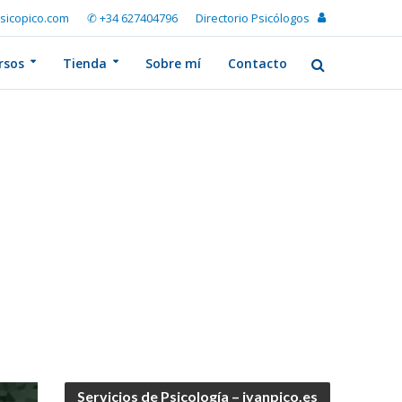
sicopico.com
✆ +34 627404796
Directorio Psicólogos
rsos
Tienda
Sobre mí
Contacto
Servicios de Psicología – ivanpico.es