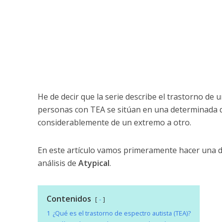
He de decir que la serie describe el trastorno d
personas con TEA se sitúan en una determinada d
considerablemente de un extremo a otro.
En este artículo vamos primeramente hacer una de
análisis de
Atypical
.
Contenidos
-
1
¿Qué es el trastorno de espectro autista (TEA)?