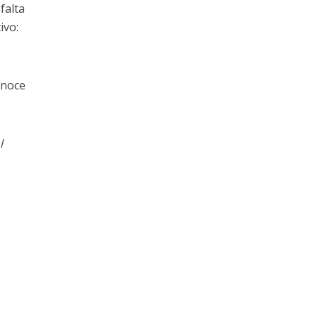
falta
ivo:
onoce
l