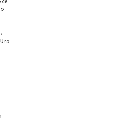
e de
 o
o
 Una
n