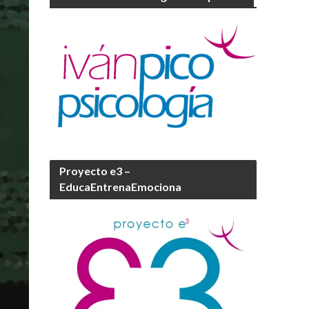
Proyecto e3 –
EducaEntrenaEmociona