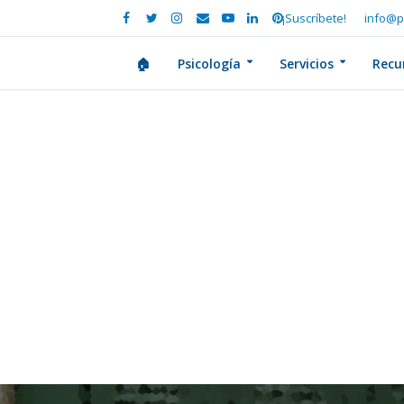
¡Suscríbete!
info@p
🏠
Psicología
Servicios
Recu