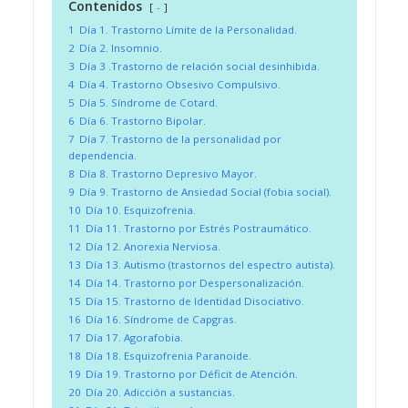
Contenidos
-
1
Día 1. Trastorno Límite de la Personalidad.
2
Día 2. Insomnio.
3
Día 3 .Trastorno de relación social desinhibida.
4
Día 4. Trastorno Obsesivo Compulsivo.
5
Día 5. Síndrome de Cotard.
6
Día 6. Trastorno Bipolar.
7
Día 7. Trastorno de la personalidad por
dependencia.
8
Día 8. Trastorno Depresivo Mayor.
9
Día 9. Trastorno de Ansiedad Social (fobia social).
10
Día 10. Esquizofrenia.
11
Día 11. Trastorno por Estrés Postraumático.
12
Día 12. Anorexia Nerviosa.
13
Día 13. Autismo (trastornos del espectro autista).
14
Día 14. Trastorno por Despersonalización.
15
Día 15. Trastorno de Identidad Disociativo.
16
Día 16. Síndrome de Capgras.
17
Día 17. Agorafobia.
18
Día 18. Esquizofrenia Paranoide.
19
Día 19. Trastorno por Déficit de Atención.
20
Día 20. Adicción a sustancias.