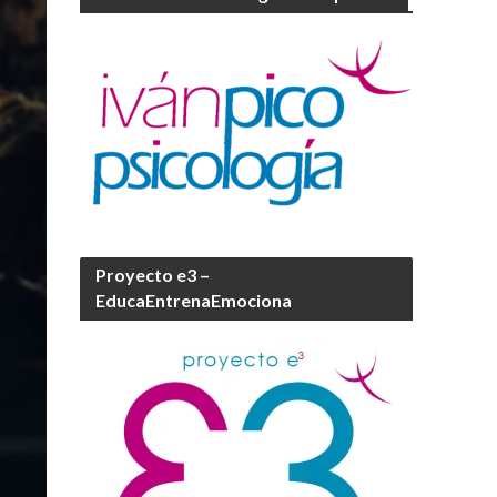
Proyecto e3 –
EducaEntrenaEmociona