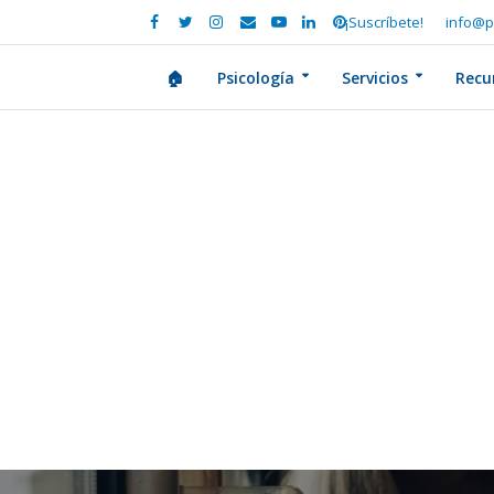
¡Suscríbete!
info@p
🏠
Psicología
Servicios
Recu