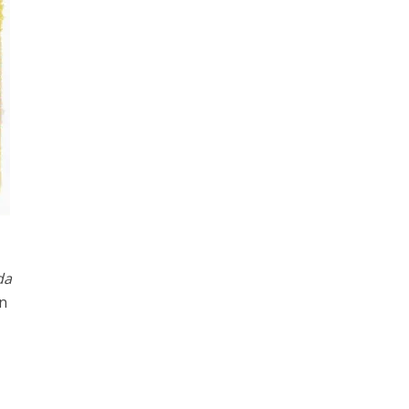
da
on