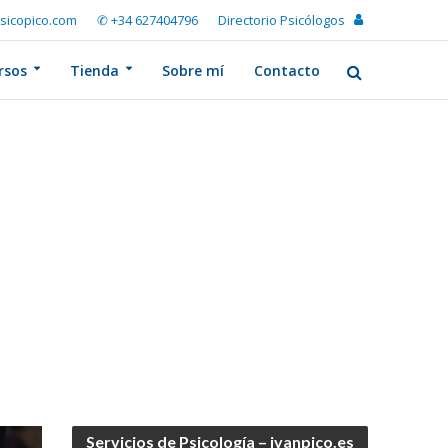
sicopico.com
✆ +34 627404796
Directorio Psicólogos
rsos
Tienda
Sobre mí
Contacto
Servicios de Psicología – ivanpico.es