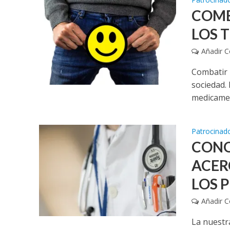
COMB
LOS 
Añadir 
Combatir 
sociedad.
medicamen
Patrocinad
CONO
ACER
LOS 
Añadir 
La nuestr