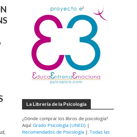
ON
NS
a
S
La Librería de la Psicología
¿Dónde comprar los libros de psicología?
Aquí:
Grado Psicología (UNED)
|
ud,
Recomendados de Psicología
|
Todas las