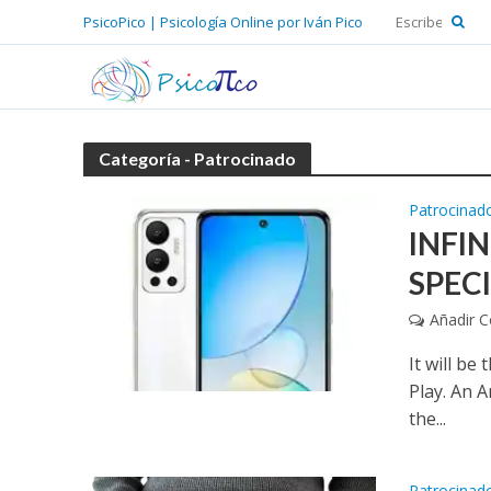
PsicoPico | Psicología Online por Iván Pico
Categoría - Patrocinado
Patrocinad
INFIN
SPEC
Añadir 
It will be
Play. An A
the...
Patrocinad