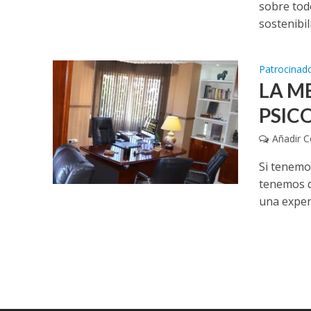
sobre tod
sostenibili
Patrocinad
LA M
PSIC
Añadir 
Si tenemo
tenemos q
una experi