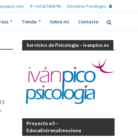
sicopico.com
✆ +34 627404796
Directorio Psicólogos
rsos
Tienda
Sobre mí
Contacto
Servicios de Psicología – ivanpico.es
13
,
Proyecto e3 –
EducaEntrenaEmociona