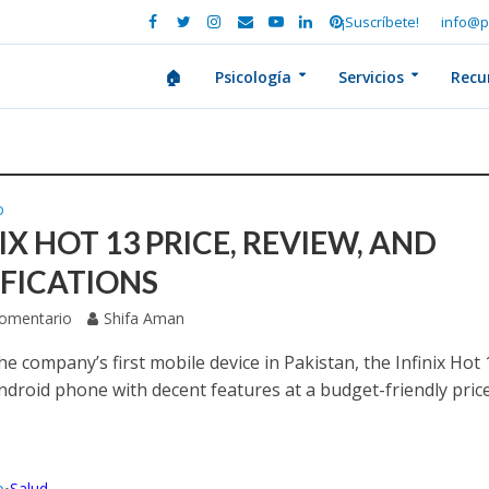
¡Suscríbete!
info@p
🏠
Psicología
Servicios
Recu
o
IX HOT 13 PRICE, REVIEW, AND
IFICATIONS
Comentario
Shifa Aman
 the company’s first mobile device in Pakistan, the Infinix Hot 
ndroid phone with decent features at a budget-friendly price
o
Salud