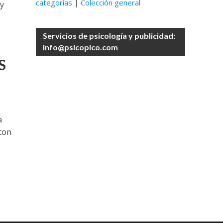
categorías
|
Colección general
 y
Servicios de psicología y publicidad:
info@psicopico.com
S
a
con