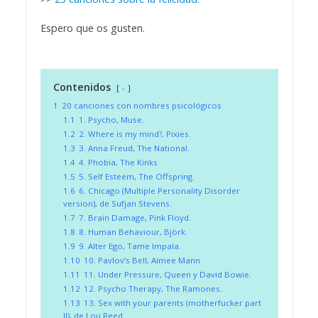
Espero que os gusten.
Contenidos
-
1
20 canciones con nombres psicológicos
1.1
1. Psycho, Muse.
1.2
2. Where is my mind?, Pixies.
1.3
3. Anna Freud, The National.
1.4
4. Phobia, The Kinks
1.5
5. Self Esteem, The Offspring.
1.6
6. Chicago (Multiple Personality Disorder
version), de Sufjan Stevens.
1.7
7. Brain Damage, Pink Floyd.
1.8
8. Human Behaviour, Björk.
1.9
9. Alter Ego, Tame Impala.
1.10
10. Pavlov’s Bell, Aimee Mann
1.11
11. Under Pressure, Queen y David Bowie.
1.12
12. Psycho Therapy, The Ramones.
1.13
13. Sex with your parents (motherfucker part
II), de Lou Reed.