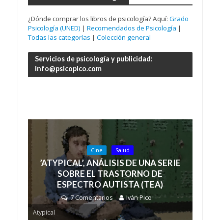
¿Dónde comprar los libros de psicología? Aquí:
Grado
Psicología (UNED)
|
Recomendados de Psicología
|
Todas las categorías
|
Colección general
Servicios de psicología y publicidad:
info@psicopico.com
Cine
Salud
’ATYPICAL’, ANÁLISIS DE UNA SERIE
SOBRE EL TRASTORNO DE
ESPECTRO AUTISTA (TEA)
7 Comentarios
Iván Pico
Atypical