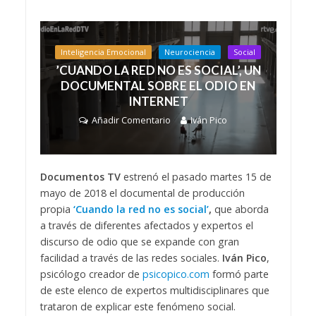
Inteligencia Emocional
Neurociencia
Social
’CUANDO LA RED NO ES SOCIAL’, UN
DOCUMENTAL SOBRE EL ODIO EN
INTERNET
Añadir Comentario
Iván Pico
Documentos TV
estrenó el pasado martes 15 de
mayo de 2018 el documental de producción
propia
‘Cuando la red no es
social’
,
que aborda
a través de diferentes afectados y expertos el
discurso de odio que se expande con gran
facilidad a través de las redes sociales.
Iván Pico
,
psicólogo creador de
psicopico.com
formó parte
de este elenco de expertos multidisciplinares que
trataron de explicar este fenómeno social.