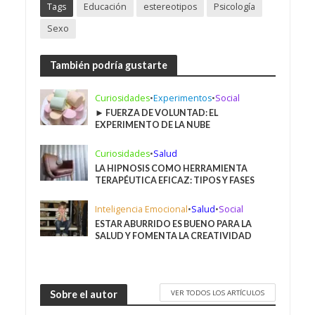
Tags
Educación
estereotipos
Psicología
Sexo
También podría gustarte
Curiosidades
•
Experimentos
•
Social
► FUERZA DE VOLUNTAD: EL
EXPERIMENTO DE LA NUBE
Curiosidades
•
Salud
LA HIPNOSIS COMO HERRAMIENTA
TERAPÉUTICA EFICAZ: TIPOS Y FASES
Inteligencia Emocional
•
Salud
•
Social
ESTAR ABURRIDO ES BUENO PARA LA
SALUD Y FOMENTA LA CREATIVIDAD
VER TODOS LOS ARTÍCULOS
Sobre el autor