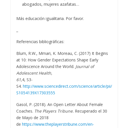
abogados, mujeres azafatas…
Más educación igualitaria. Por favor.
_
Referencias bibliográficas:
Blum, R.W., Mmari, K. Moreau, C. (2017) It Begins
at 10: How Gender Expectations Shape Early
Adolescence Around the World.
Journal of
Adolescent Health,
61
,4, S3-
S4.
http://www.sciencedirect.com/science/article/pii/
S1054139X17303555
Gasol, P. (2018). An Open Letter About Female
Coaches.
The Players Tribune.
Recuperado el 30
de Mayo de 2018
de
https://www.theplayerstribune.com/en-