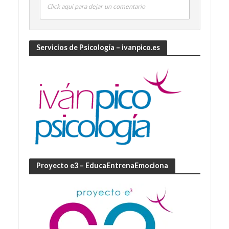
Click aquí para dejar un comentario
Servicios de Psicología – ivanpico.es
Proyecto e3 – EducaEntrenaEmociona