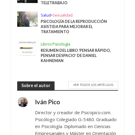
TELETRABAJO
Salud
•
Sexualidad
PSICOLOGÍA DE LA REPRODUCCIÓN
ASISTIDA PARA MEJORAR EL
TRATAMIENTO
Libros Psicología
RESUMEN DEL LIBRO ‘PENSAR RÁPIDO,
PENSAR DESPACIO’ DE DANIEL
KAHNEMAN
VER TODOS LOS ARTÍCULOS
Sobre el autor
Iván Pico
Director y creador de Psicopico.com.
Psicólogo Colegiado G-5480. Graduado
en Psicología. Diplomado en Ciencias
Empresariales y Máster en Orientación