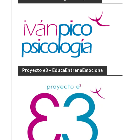
Proyecto e3 – EducaEntrenaEmociona