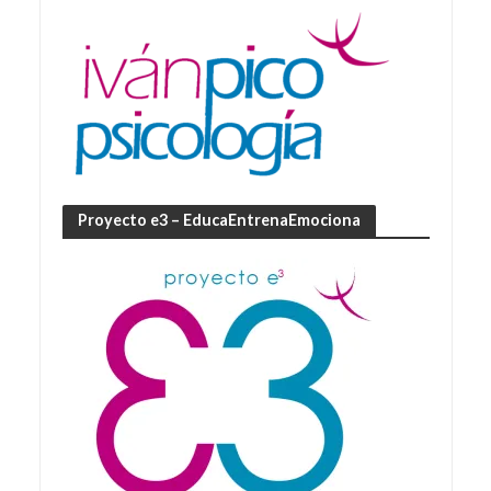
Proyecto e3 – EducaEntrenaEmociona