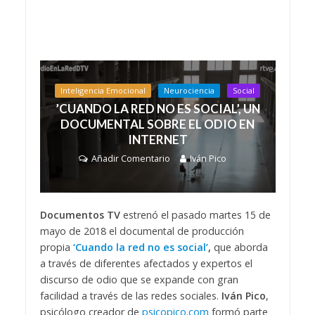
Inteligencia Emocional
Neurociencia
Social
’CUANDO LA RED NO ES SOCIAL’, UN
DOCUMENTAL SOBRE EL ODIO EN
INTERNET
Añadir Comentario
Iván Pico
Documentos TV
estrenó el pasado martes 15 de
mayo de 2018 el documental de producción
propia
‘Cuando la red no es
social’
,
que aborda
a través de diferentes afectados y expertos el
discurso de odio que se expande con gran
facilidad a través de las redes sociales.
Iván Pico
,
psicólogo creador de
psicopico.com
formó parte