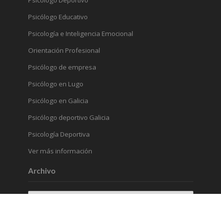
Psicólogo Deportivo
Psicólogo Educativo
Psicología e Inteligencia Emocional
Orientación Profesional
Psicólogo de empresa
Psicólogo en Lugo
Psicólogo en Galicia
Psicólogo deportivo Galicia
Psicología Deportiva
Ver más información
Archivo
Archivo