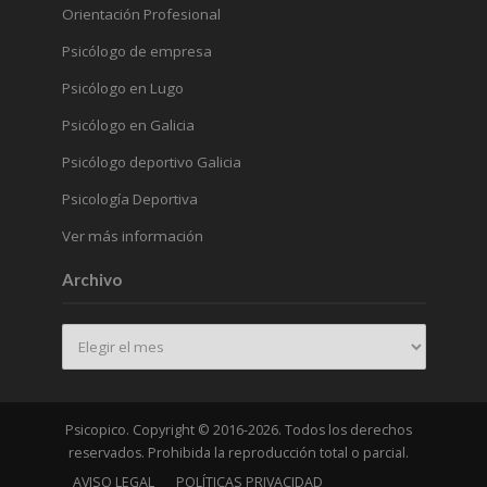
Orientación Profesional
Psicólogo de empresa
Psicólogo en Lugo
Psicólogo en Galicia
Psicólogo deportivo Galicia
Psicología Deportiva
Ver más información
Archivo
Archivo
Psicopico. Copyright © 2016-2026. Todos los derechos
reservados. Prohibida la reproducción total o parcial.
AVISO LEGAL
POLÍTICAS PRIVACIDAD