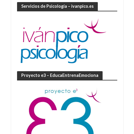
Servicios de Psicología – ivanpico.es
Proyecto e3 – EducaEntrenaEmociona