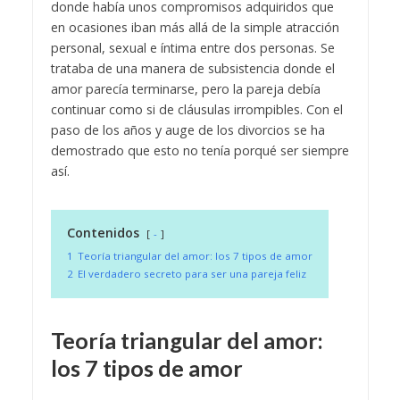
donde había unos compromisos adquiridos que
en ocasiones iban más allá de la simple atracción
personal, sexual e íntima entre dos personas. Se
trataba de una manera de subsistencia donde el
amor parecía terminarse, pero la pareja debía
continuar como si de cláusulas irrompibles. Con el
paso de los años y auge de los divorcios se ha
demostrado que esto no tenía porqué ser siempre
así.
Contenidos
-
1
Teoría triangular del amor: los 7 tipos de amor
2
El verdadero secreto para ser una pareja feliz
Teoría triangular del amor:
los 7 tipos de amor