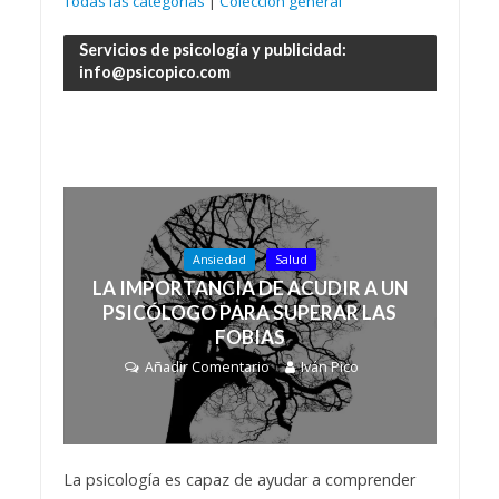
Todas las categorías
|
Colección general
Servicios de psicología y publicidad:
info@psicopico.com
Ansiedad
Salud
LA IMPORTANCIA DE ACUDIR A UN
PSICÓLOGO PARA SUPERAR LAS
FOBIAS
Añadir Comentario
Iván Pico
La psicología es capaz de ayudar a comprender