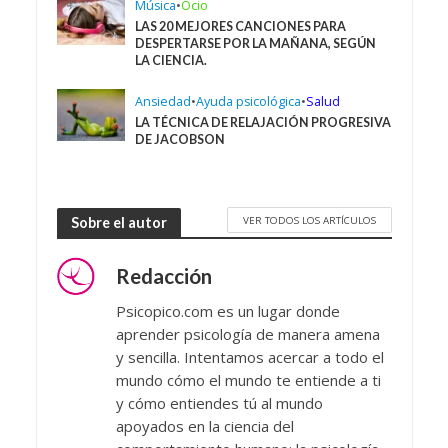
Música
•
Ocio
LAS 20 MEJORES CANCIONES PARA
DESPERTARSE POR LA MAÑANA, SEGÚN
LA CIENCIA.
Ansiedad
•
Ayuda psicológica
•
Salud
LA TÉCNICA DE RELAJACIÓN PROGRESIVA
DE JACOBSON
VER TODOS LOS ARTÍCULOS
Sobre el autor
Redacción
Psicopico.com es un lugar donde
aprender psicología de manera amena
y sencilla. Intentamos acercar a todo el
mundo cómo el mundo te entiende a ti
y cómo entiendes tú al mundo
apoyados en la ciencia del