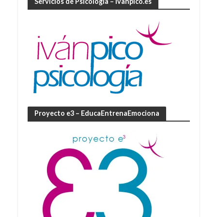
Servicios de Psicología – ivanpico.es
Proyecto e3 – EducaEntrenaEmociona