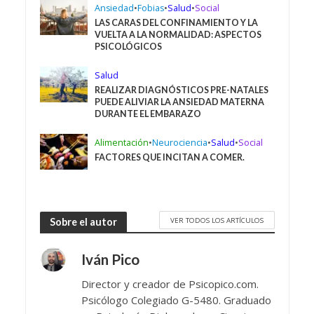
Ansiedad
•
Fobias
•
Salud
•
Social
LAS CARAS DEL CONFINAMIENTO Y LA
VUELTA A LA NORMALIDAD: ASPECTOS
PSICOLÓGICOS
Salud
REALIZAR DIAGNÓSTICOS PRE-NATALES
PUEDE ALIVIAR LA ANSIEDAD MATERNA
DURANTE EL EMBARAZO
Alimentación
•
Neurociencia
•
Salud
•
Social
FACTORES QUE INCITAN A COMER.
VER TODOS LOS ARTÍCULOS
Sobre el autor
Iván Pico
Director y creador de Psicopico.com.
Psicólogo Colegiado G-5480. Graduado