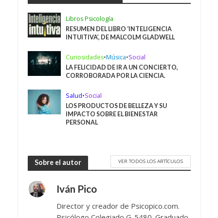
Libros Psicología
RESUMEN DEL LIBRO ‘INTELIGENCIA
INTUITIVA’, DE MALCOLM GLADWELL
Curiosidades
•
Música
•
Social
LA FELICIDAD DE IR A UN CONCIERTO,
CORROBORADA POR LA CIENCIA.
Salud
•
Social
LOS PRODUCTOS DE BELLEZA Y SU
IMPACTO SOBRE EL BIENESTAR
PERSONAL
VER TODOS LOS ARTÍCULOS
Sobre el autor
Iván Pico
Director y creador de Psicopico.com.
Psicólogo Colegiado G-5480. Graduado