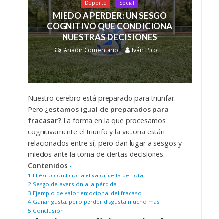
Deporte
Social
MIEDO A PERDER: UN SESGO
COGNITIVO QUE CONDICIONA
NUESTRAS DECISIONES
Añadir Comentario
Iván Pico
Nuestro cerebro está preparado para triunfar.
Pero
¿estamos igual de preparados para
fracasar?
La forma en la que procesamos
cognitivamente el triunfo y la victoria están
relacionados entre sí, pero dan lugar a sesgos y
miedos ante la toma de ciertas decisiones.
Contenidos
-
1
El éxito condiciona el valor de la derrota
2
Sesgo de aversión a la pérdida
3
Ejemplo de valor emocional del fracaso
4
Ganar gusta, pero perder disgusta mucho más
5
Conclusión